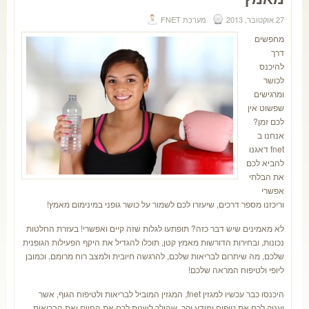
27 אוקטובר, 2013
מערכת FNET
מחפשים
דרך
להיכנס
לכושר
ומרגישים
שפשוט אין
לכם זמן?
אנחנו ב
fnet דאגנו
להביא לכם
את הבלתי
אפשרי
וריכזנו מספר דרכים, שיעזרו לכם לשמור על כושר גופני במינימום מאמץ!
לא מאמינים שיש דבר כזה? תופתעו לגלות שזה קיים ואפשרי! בעזרת החלטות
נכונות, ובחירות הדורשות מאמץ קטן, תוכלו להגדיל את היקף הפעילות הגופנית
שלכם, מה שיתרום לבריאות שלכם, להרגשה חיובית ולמצב רוח מרומם, וכמובן
ליופי ולטיפוח המראה שלכם!
היכנסו כבר עכשיו למגזין fnet, המגזין המוביל לבריאות ולטיפוח הגוף, אשר
יעניק לכם את טיפים ומידע יקר, שהולך לשנות לכם את החיים ואת הבריאות.