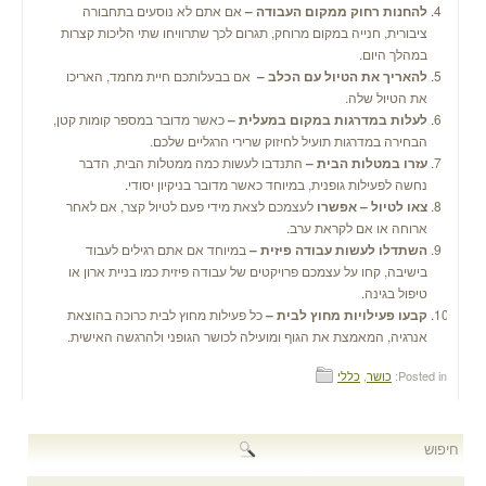
להחנות רחוק ממקום העבודה –
אם אתם לא נוסעים בתחבורה
ציבורית, חנייה במקום מרוחק, תגרום לכך שתרוויחו שתי הליכות קצרות
במהלך היום.
להאריך את הטיול עם הכלב –
אם בבעלותכם חיית מחמד, האריכו
את הטיול שלה.
לעלות במדרגות במקום במעלית –
כאשר מדובר במספר קומות קטן,
הבחירה במדרגות תועיל לחיזוק שרירי הרגליים שלכם.
עזרו במטלות הבית –
התנדבו לעשות כמה ממטלות הבית, הדבר
נחשה לפעילות גופנית, במיוחד כאשר מדובר בניקיון יסודי.
צאו לטיול – אפשרו
לעצמכם לצאת מידי פעם לטיול קצר, אם לאחר
ארוחה או אם לקראת ערב.
השתדלו לעשות עבודה פיזית –
במיוחד אם אתם רגילים לעבוד
בישיבה, קחו על עצמכם פרויקטים של עבודה פיזית כמו בניית ארון או
טיפול בגינה.
קבעו פעילויות מחוץ לבית –
כל פעילות מחוץ לבית כרוכה בהוצאת
אנרגיה, המאמצת את הגוף ומועילה לכושר הגופני ולהרגשה האישית.
Posted in:
כושר
,
כללי