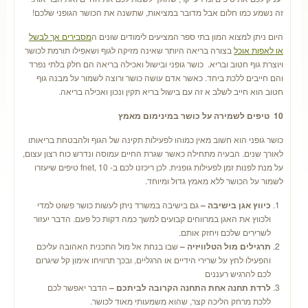
זה נשמע כמו חלום אבל מדובר במציאות, שתשנה את הכושר הגופני שלכם!
היום ניתן למצוא המון בתי ספר המציעים לימודים שונים ה
מסבירים אך לבשל
או לאפות אוכל
בצורה בריאה היותר שאינה מזיקה לגוף ושאפילו תורמת לכושר
ויוצרת גוף חטוב ובריא. כושר גופני ובישול ואכילה בריאה הם חלק בלתי נפרד
והם חייבים ללכת ביחד. כאשר אדם עושה כושר ורוצה לשמור על מבנה גוף
חטוב הוא חייב לשלב א זה עם בישול בריא תקין ונכון ואכילה בריאה.
10
טיפים לשמירה על כושר במינימום מאמץ
כושר גופני הוא חשוב מאין כמוהו לפעילות תקינה של הגוף ולהבטחת בריאותו
לאורך שנים. הבעיה מתחילה כאשר שגרת החיים עמוסה ונדרש כוח רצון עצום,
על מנת לפנות זמן לפעילות גופנית. לכן ריכזנו לכם ב- fnet, 10 טיפים שיעזרו
לשמור על הכושר ללא מאמץ גדול ומיוחד.
כיווץ אגן בישיבה –
גם בישיבה במשרד ניתן לעשות כושר פשוט למדי
ולכווץ את האגן במרווחים קבועים למשך כמה דקות כל פעם. הדבר יעזור
לשרירים שלכם ויחזק אותם.
תרגילים מול הטלוויזיה –
שבו בנחת אל מול התכנית האהובה עליכם
והפעילו לחץ על שרירי הידיים או הרגליים, ובכך תרוויחו אימון קל שיגרום
לכם להרגיש רעננים
לרדת תחנה אחת התחנה הקרובה לביתכם –
הדבר יאפשר לכם
ללכת מרחק הליכה קצר, שהוא משמעותי מאוד לכושר.