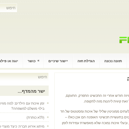
»
תזונה נכונה
הגדלת חזה
יישור שיניים
כושר
יוגה או פיל
ישר מהמדף…
איזה חודש אחרי זה התכשיט התפרק, התעקם,
את קיווית ליהנות מזה לתקופה.
זמן איכות עם הילדים: למה מוזיא
בילוי מושלם למשפחה?
לעתים ממוניטין שלילי של איכות ומסטטוס של חד
ים בתעשיית תכשיטי האופנה הם אכן כאלו –
(ללא כותרת)
ד, ובעלי איכות נמוכה שלא מאפשרת עמידות לזמן
מיתוג אירוע חברה: כיצד מוצרי 