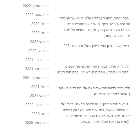
ספטמבר 2022
אוגוסט 2022
טי כסף. דרגת הטוהר נמדד באלפיות, כאשר המספר
יולי 2022
מייצג את רמת הטוהר; כך בכסף 925 דרגת הטוהר היא 92.5% כסף. ה- 7.5% הנותרים הנם
די לכשעצמו ולכן צריך מתכות נוספות על מנת
יוני 2022
, אבץ וגרמניום).
מאי 2022
ינואר 2022
דצמבר 2021
רתי, היא אחת הבעיות הגדולות כאשר רוכשים
נובמבר 2021
תכשיט. הסיבה לכך היא שהציפויים בישראל הם לרוב 0.3 מיקרון, מקסימום. לצערנו, במקומות רבים
ספטמבר 2021
יולי 2021
לד, מבלי לדעת שבישראל גם אלו הם לרוב באיכות
 אותם לשבירים ופריכים).
מאי 2021
נמליץ לחפש תכשיטי כסף המצופים זהב 14 או 18 בעובי של מיקרון 1. זה יבטיח מראה יוקרתי של
דצמבר 2020
דה בשימוש (למשל, הימנעות מענידה בזמן רחיצת
יוני 2020
י ידהה עקב מגע פיזי עם הגוף, או שימוש קצת
לי לפגוע במראה הכללי של התכשיט.
פברואר 2020