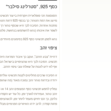
כסף 925, "סטרלינג סילבר"
הסגסוגת הכי פופלארית ויוקרתית בייצור תכשי
מתכות אחרות; הסיבה לכך היא שכסף טהור רך מ
לשפר את איכותו (נהוג להשתמש בנחושת, פלטינה
נהוג לסמן תכשיטי כסף 925 בסימונים מיוחדים. בישראל, הסימן הוא "רימון כסף" והספרות 925.
ציפוי זהב
דהיית "צבע הזהב", ועקב כך איבוד המראה היוק
אף לא ידעו לענות על שאלת עובי ציפוי הזהב.
זו הסיבה שרבים מחליטים לקנות תכשיטי גולדפי
ירודה ובדרגת טוהר זהב נמוכה מאוד (מה שהופך
זהב טהור, ועמידות לאורך זמן. כל עוד יש הקפ
כלים), כך הם יחזיקו מעמד ליותר זמן. לכשהציפו
פחות קפדני, לרוב ידהו האיזורים הפנימיים מב