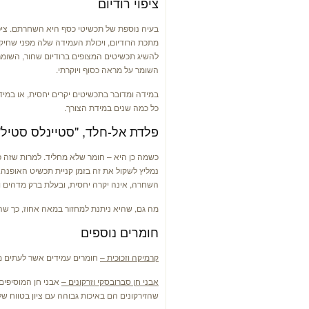
ציפוי רודיום
בעיה נוספת של תכשיטי כסף היא השחרתם. ציפוי 
מתכת הרודיום, ויכולת העמידה שלה מפני שחיקה
להשיג תכשיטים המצופים ברודיום שחור, השומר
השומר על מראה כסוף ויוקרתי.
במידה ומדובר בתכשיטים יקרים יחסית, או במיד
כל כמה שנים במידת הצורך.
פלדת אל-חלד, "סטיינלס סטיל"
כשמה כן היא – חומר שלא מחליד. למרות שזה פ
נמליץ לשקול את זה בזמן קניית תכשיט האופנה. 
השחרה, אינה יקרה יחסית, ובעלת ברק מדהים ונ
מה גם, שהיא ניתנת למחזור במאה אחוז, כך שה
חומרים נוספים
קרמיקה וזכוכית –
חומרים עמידים אשר לעתים מש
אבני חן סברובסקי וזרקונים –
אבני חן המוסיפים 
שהזירקונים הם באיכות גבוהה עם ציון בטווח של 3A – 5A, או שהם מבית סברובסק