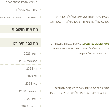
האירוע שלכם לבלתי נשכח
טיפוח גוף במקלחת
אנשים שמבחינתם ההוצאה הכלכלית שווה את
מיתוג חתונה: הפיכת האירוע ש
רנטיבה? להוציא הון תועפות על מה – בסך הכל
מה אתן חושבות
טי אופנה מעוצבים
, באיכויות גבוהות ובמחירים
מה כבר היה לנו
ור המחיר, אלא למצוא משהו באמצע – תכשיטים
בכל זאת לא יעלו בשן ועין.
ינואר 2026
ספטמבר 2025
יולי 2024
.
יוני 2024
מאי 2024
התכשיט עולה בטווח עשרות השקלים הנמוכים
ספטמבר 2023
תכשיט אינם יקרים מדי ולפיכך, סביר להניח, גם
ינואר 2023
דצמבר 2022